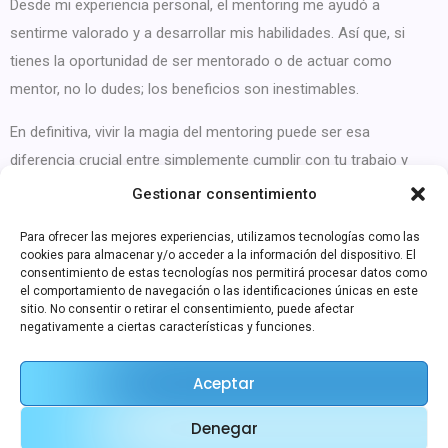
Desde mi experiencia personal, el mentoring me ayudó a
sentirme valorado y a desarrollar mis habilidades. Así que, si
tienes la oportunidad de ser mentorado o de actuar como
mentor, no lo dudes; los beneficios son inestimables.
En definitiva, vivir la magia del mentoring puede ser esa
diferencia crucial entre simplemente cumplir con tu trabajo y
sentir cada día como una oportunidad para crecer. ¿Qué tipo de
Gestionar consentimiento
entorno prefieres tú?
Para ofrecer las mejores experiencias, utilizamos tecnologías como las
Deja una respuesta
cookies para almacenar y/o acceder a la información del dispositivo. El
consentimiento de estas tecnologías nos permitirá procesar datos como
el comportamiento de navegación o las identificaciones únicas en este
Lo siento, debes estar
conectado
para publicar un comentario.
sitio. No consentir o retirar el consentimiento, puede afectar
negativamente a ciertas características y funciones.
Aceptar
Denegar