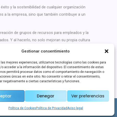
xito y la sostenibilidad de cualquier organización
les a la empresa, sino que también contribuye a un
a creación de grupos de recursos para empleados y la
os. Y al hacerlo, no solo mejoran su propia cultura
ivo y globalizado.
Gestionar consentimiento
e la empresa y en el talento humano. Es una acción
r las mejores experiencias, utilizamos tecnologías como las cookies para
/o acceder a la información del dispositivo. El consentimiento de estas
 nos permitirá procesar datos como el comportamiento de navegación o
caciones únicas en este sitio. No consentir o retirar el consentimiento,
ar negativamente a ciertas características y funciones.
eptar
Denegar
Ver preferencias
AI4work es un servicio de Origamisoft, S.L.
Política de Cookies
Política de Privacidad
Aviso legal