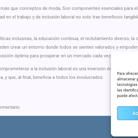
son más que conceptos de moda. Son componentes esenciales para el é
 en el trabajo y de inclusión laboral no solo trae beneficios tangib
ticas inclusivas, la educación continua, el reclutamiento diverso, l
eden crear un entorno donde todos se sienten valorados y empoderad
osición óptima para prosperar en un mercado cada vez más competit
omprometerse a la inclusión laboral es una inversión en el futuro d
Para ofrece
ia, y que, al final, beneficia a todos los involucrados.
almacenar y
tecnologías
las identifi
puede afect
omentario.
Ac