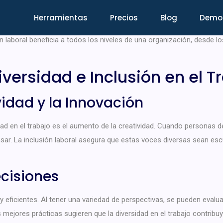
 son temas que han ganado una tremenda relevancia en los últimos a
Herramientas
Precios
Blog
Demo
 la equidad y la justicia social, sino también para la productividad y
ón laboral beneficia a todos los niveles de una organización, desde l
iversidad e Inclusión en el T
idad y la Innovación
d en el trabajo es el aumento de la creatividad. Cuando personas de
ar. La inclusión laboral asegura que estas voces diversas sean esc
cisiones
eficientes. Al tener una variedad de perspectivas, se pueden evalua
mejores prácticas sugieren que la diversidad en el trabajo contribuy