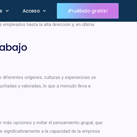
ños. Las empresas se han dado cuenta de que un
s
Acceso
¡Pruébalo gratis!
 el éxito a largo plazo. Implementar mejores prácticas
os empleados hasta la alta dirección y, en última
rabajo
 diferentes orígenes, culturas y experiencias se
uchadas y valoradas, lo que a menudo lleva a
r más opciones y evitar el pensamiento grupal, que
e significativamente a la capacidad de la empresa