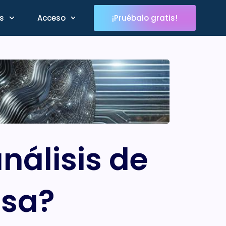
s
Acceso
¡Pruébalo gratis!
nálisis de
esa?