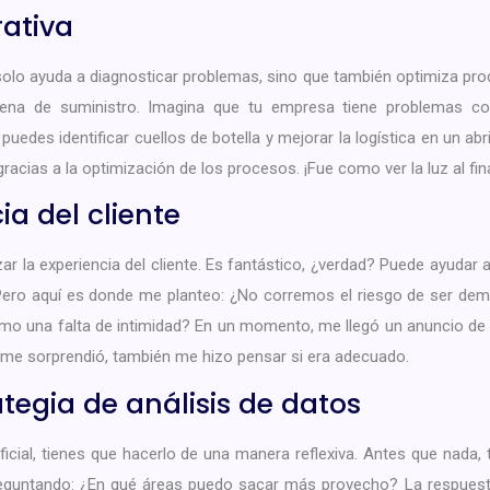
rativa
 solo ayuda a diagnosticar problemas, sino que también optimiza pr
dena de suministro. Imagina que tu empresa tiene problemas c
uedes identificar cuellos de botella y mejorar la logística en un abri
acias a la optimización de los procesos. ¡Fue como ver la luz al final
ia del cliente
zar la experiencia del cliente. Es fantástico, ¿verdad? Puede ayudar 
 Pero aquí es donde me planteo: ¿No corremos el riesgo de ser de
como una falta de intimidad? En un momento, me llegó un anuncio de
 me sorprendió, también me hizo pensar si era adecuado.
ategia de análisis de datos
ificial, tienes que hacerlo de una manera reflexiva. Antes que nada,
reguntando: ¿En qué áreas puedo sacar más provecho? La respuesta