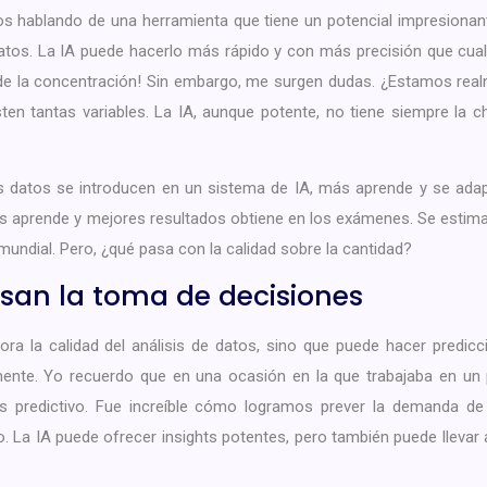
mos hablando de una herramienta que tiene un potencial impresionan
tos. La IA puede hacerlo más rápido y con más precisión que cual
rde la concentración! Sin embargo, me surgen dudas. ¿Estamos rea
en tantas variables. La IA, aunque potente, no tiene siempre la 
 datos se introducen en un sistema de IA, más aprende y se adapt
s aprende y mejores resultados obtiene en los exámenes. Se estima
 mundial. Pero, ¿qué pasa con la calidad sobre la cantidad?
lsan la toma de decisiones
ora la calidad del análisis de datos, sino que puede hacer predic
almente. Yo recuerdo que en una ocasión en la que trabajaba en un
is predictivo. Fue increíble cómo logramos prever la demanda d
. La IA puede ofrecer insights potentes, pero también puede llevar