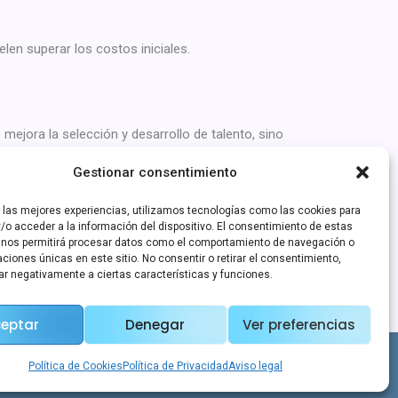
elen superar los costos iniciales.
jora la selección y desarrollo de talento, sino
 Puede que te sorprenda cuántos diamantes en bruto
Gestionar consentimiento
r las mejores experiencias, utilizamos tecnologías como las cookies para
/o acceder a la información del dispositivo. El consentimiento de estas
 nos permitirá procesar datos como el comportamiento de navegación o
caciones únicas en este sitio. No consentir o retirar el consentimiento,
ar negativamente a ciertas características y funciones.
eptar
Denegar
Ver preferencias
AI4work es un servicio de Origamisoft, S.L.
Política de Cookies
Política de Privacidad
Aviso legal