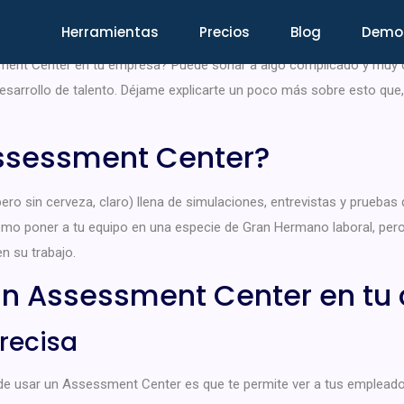
Herramientas
Precios
Blog
Demo
ent Center en tu empresa? Puede sonar a algo complicado y muy co
 desarrollo de talento. Déjame explicarte un poco más sobre esto que
Assessment Center?
ro sin cerveza, claro) llena de simulaciones, entrevistas y prueb
omo poner a tu equipo en una especie de Gran Hermano laboral, pero
n su trabajo.
un Assessment Center en tu c
recisa
 de usar un Assessment Center es que te permite ver a tus emplead